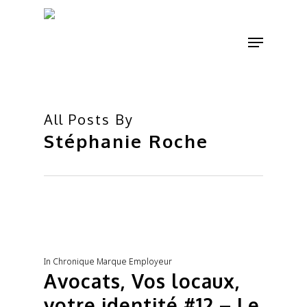
Skip
to
Menu
main
content
All Posts By
Stéphanie Roche
In
Chronique Marque Employeur
Avocats, Vos locaux,
votre identité #12 – Le