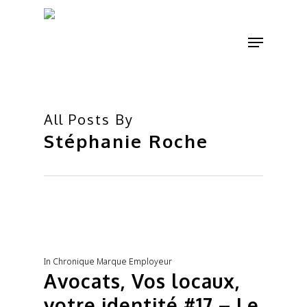
Skip
to
Menu
main
content
All Posts By
Stéphanie Roche
In
Chronique Marque Employeur
Avocats, Vos locaux,
votre identité #17 – Le