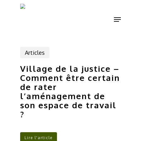
Skip
to
Menu
main
content
Articles
Village de la justice –
Comment être certain
de rater
l’aménagement de
son espace de travail
?
Lire l'article