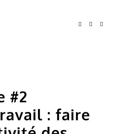
LINKEDIN
INSTAGRAM
EMAIL
e #2
vail : faire
tivité des