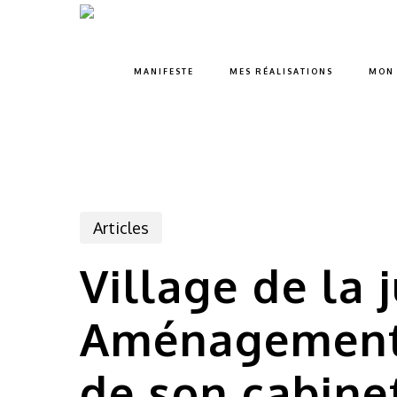
Skip
to
main
MANIFESTE
MES RÉALISATIONS
MON 
content
Articles
Village de la 
Aménagement d
de son cabinet