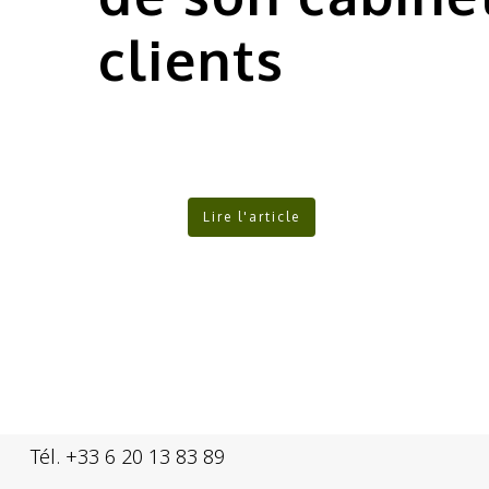
clients
Lire l'article
━ Nous contacter
Intérieur 360° | France
interieur360@interieur360.fr
Tél. +33 6 20 13 83 89