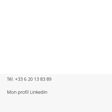
━ Nous contacter
Intérieur 360° | France
interieur360@interieur360.fr
Tél. +33 6 20 13 83 89
Mon profil Linkedin