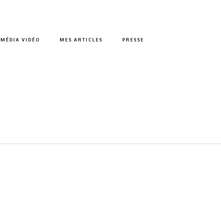
MÉDIA VIDÉO
MES ARTICLES
PRESSE
Saint Mandé
Décoration
Cabinet d’avocat
INITIA AVOCATS