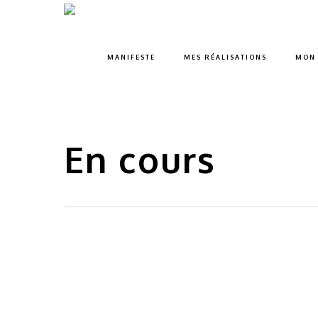
Skip
to
main
MANIFESTE
MES RÉALISATIONS
MON 
content
En cours
Paris
Décoration
Cabinet d’avocat
HORUS