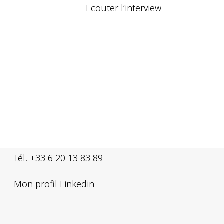
Ecouter l’interview
━ Nous contacter
Intérieur 360° | France
interieur360@interieur360.fr
Tél. +33 6 20 13 83 89
Mon profil Linkedin