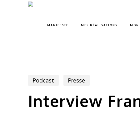
Skip
to
main
MANIFESTE
MES RÉALISATIONS
MON 
content
Podcast
Presse
Interview Fra