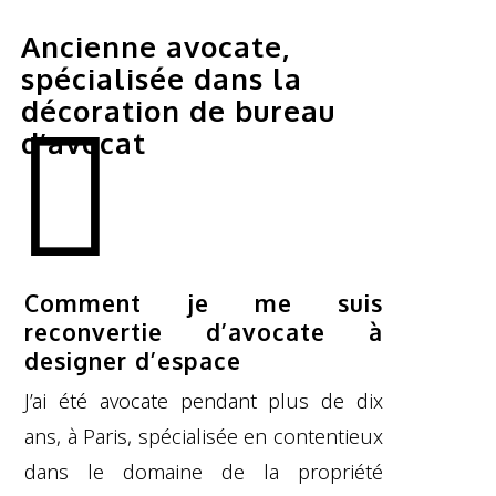
Devenez innovant de l'intérieur
Ancienne avocate,
NOS CONSEILS
spécialisée dans la
décoration de bureau
d’avocat
Valorisez votre cabinet
Participez aux rencontres Inside My Firm!
Premier média vidéo sur l’aménagement des
Comment je me suis
cabinets d’avocats
reconvertie d’avocate à
designer d’espace
DÉCOUVREZ MON MÉDIA VIDÉO
J’ai été avocate pendant plus de dix
ans, à Paris, spécialisée en contentieux
dans le domaine de la propriété